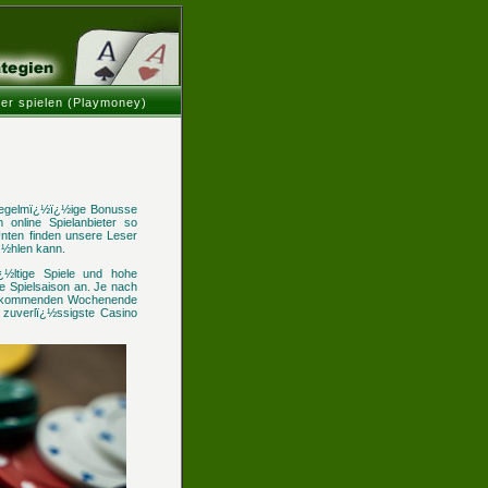
er spielen (Playmoney)
regelmï¿½ï¿½ige Bonusse
online Spielanbieter so
nten finden unsere Leser
¿½hlen kann.
¿½ltige Spiele und hohe
de Spielsaison an. Je nach
am kommenden Wochenende
 zuverlï¿½ssigste Casino