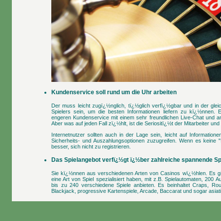
Kundenservice soll rund um die Uhr arbeiten
Der muss leicht zugï¿½nglich, tï¿½glich verfï¿½gbar und in der gle
Spielers sein, um die besten Informationen liefern zu kï¿½nnen. E
engeren Kundenservice mit einem sehr freundlichen Live-Chat und and
Aber was auf jeden Fall zï¿½hlt, ist die Seriositï¿½t der Mitarbeiter und
Internetnutzer sollten auch in der Lage sein, leicht auf Information
Sicherheits- und Auszahlungsoptionen zuzugreifen. Wenn es keine "Ko
besser, sich nicht zu registrieren.
Das Spielangebot verfï¿½gt ï¿½ber zahlreiche spannende Sp
Sie kï¿½nnen aus verschiedenen Arten von Casinos wï¿½hlen. Es gibt
eine Art von Spiel spezialisiert haben, mit z.B. Spielautomaten, 200 
bis zu 240 verschiedene Spiele anbieten. Es beinhaltet Craps, Rou
Blackjack, progressive Kartenspiele, Arcade, Baccarat und sogar asiat