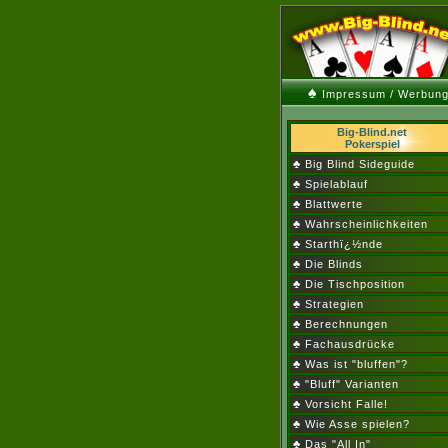
♠
Impressum / Werbung
Big-Blind.net
Pokerspiel
♣ Big Blind Sideguide
♣ Spielablauf
♣ Blattwerte
♣ Wahrscheinlichkeiten
♣ Starthï¿½nde
♣ Die Blinds
♣ Die Tischposition
♣ Strategien
♣ Berechnungen
♣ Fachausdrücke
♣ Was ist "bluffen"?
♣ "Bluff" Varianten
♣ Vorsicht Falle!
♣ Wie Asse spielen?
♣ Das "All In"