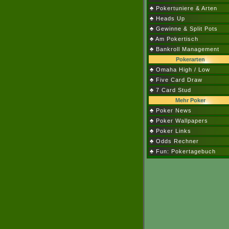
♣ Pokertuniere & Arten
♣ Heads Up
♣ Gewinne & Split Pots
♣ Am Pokertisch
♣ Bankroll Management
Pokerarten
♣ Omaha High / Low
♣ Five Card Draw
♣ 7 Card Stud
Mehr Poker
♣ Poker News
♣ Poker Wallpapers
♣ Poker Links
♣ Odds Rechner
♣ Fun: Pokertagebuch