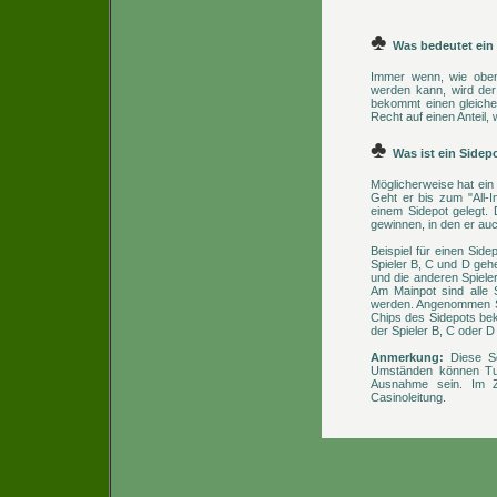
♣
Was bedeutet ein 
Immer wenn, wie oben 
werden kann, wird der 
bekommt einen gleichen
Recht auf einen Anteil,
♣
Was ist ein Sidep
Möglicherweise hat ein
Geht er bis zum "All-In
einem Sidepot gelegt. 
gewinnen, in den er auc
Beispiel für einen Side
Spieler B, C und D geh
und die anderen Spiele
Am Mainpot sind alle S
werden. Angenommen Spi
Chips des Sidepots bek
der Spieler B, C oder D
Anmerkung:
Diese S
Umständen können Tuni
Ausnahme sein. Im Z
Casinoleitung.