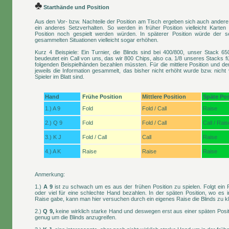
♣
Starthände und Position
Aus den Vor- bzw. Nachteile der Position am Tisch ergeben sich auch andere
ein anderes Setzverhalten. So werden in früher Position vielleicht Karten 
Position noch gespielt werden würden. In späterer Position würde der s
gesammelten Situationen vielleicht sogar erhöhen.
Kurz 4 Beispiele: Ein Turnier, die Blinds sind bei 400/800, unser Stack 65
beudeutet ein Call von uns, das wir 800 Chips, also ca. 1/8 unseres Stacks fü
folgenden Beispielhänden bezahlen müssten. Für die mittlere Position und d
jeweils die Information gesammelt, das bisher nicht erhöht wurde bzw. nicht 
Spieler im Blatt sind.
Hand
Frühe Position
Mittlere Position
Späte Pos
1.) A 9
Fold
Fold / Call
Raise
2.) Q 9
Fold
Fold / Call
Call / Rais
3.) K J
Fold / Call
Call
Raise
4.) A K
Raise
Raise
Raise
Anmerkung:
1.)
A 9
ist zu schwach um es aus der frühen Position zu spielen. Folgt ein
oder viel für eine schlechte Hand bezahlen. In der späten Position, wo es i
Raise gabe, kann man hier versuchen durch ein eigenes Raise die Blinds zu k
2.)
Q 9,
keine wirklich starke Hand und deswegen erst aus einer späten Positi
genug um die Blinds anzugreifen.