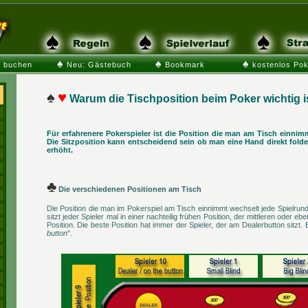
♠
♠
♠
 buchen
Neu: Gästebuch
Bookmark
kostenlos Pok
♠
♥
Warum die Tischposition beim Poker wichtig i
Für erfahrenere Pokerspieler ist die Position die man am Tisch einnimm
Die Sitzposition kann entscheidend sein ob man eine Hand direkt foldet
erhöht.
♣
Die verschiedenen Positionen am Tisch
Die Position die man im Pokerspiel am Tisch einnimmt wechselt jede Spielrunde
sitzt jeder Spieler mal in einer nachteilig frühen Position, der mittleren oder eb
Position. Die beste Position hat immer der Spieler, der am Dealerbutton sitzt. E
button
".